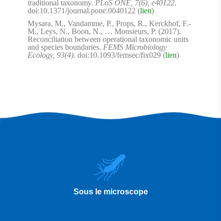
traditional taxonomy.
PLoS ONE, 7(6), e40122.
doi:10.1371/journal.pone.0040122 (
lien
)
Mysara, M., Vandamme, P., Props, R., Kerckhof, F.-
M., Leys, N., Boon, N., … Monsieurs, P. (2017).
Reconciliation between operational taxonomic units
and species boundaries.
FEMS Microbiology
Ecology, 93(4).
doi:10.1093/femsec/fix029 (
lien
)
Sous le microscope