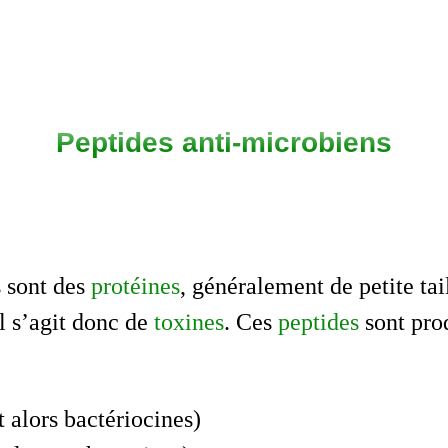
Peptides anti-microbiens
 sont des
protéines
, généralement de petite tail
l s’agit donc de
toxines
. Ces
peptides
sont prod
t alors bactériocines)