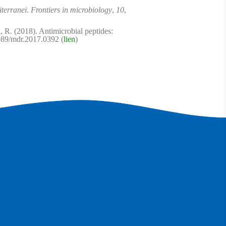
terranei
.
Frontiers in microbiology
,
10
,
R. (2018). Antimicrobial peptides:
89/mdr.2017.0392 (
lien
)