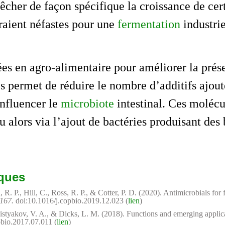
cher de façon spécifique la croissance de cer
raient néfastes pour une
fermentation
industrie
ées en agro-alimentaire pour améliorer la prés
s permet de réduire le nombre d’additifs ajout
influencer le
microbiote
intestinal. Ces molécu
 alors via l’ajout de bactéries produisant des 
iques
R. P., Hill, C., Ross, R. P., & Cotter, P. D. (2020). Antimicrobials for 
–167.
doi:10.1016/j.copbio.2019.12.023 (
lien
)
istyakov, V. A., & Dicks, L. M. (2018). Functions and emerging applica
bio.2017.07.011 (
lien
)