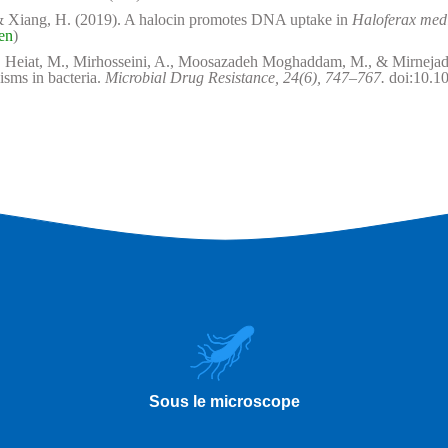
., & Xiang, H. (2019). A halocin promotes DNA uptake in
Haloferax medi
ien
)
, Heiat, M., Mirhosseini, A., Moosazadeh Moghaddam, M., & Mirnejad, 
isms in bacteria.
Microbial Drug Resistance, 24(6), 747–767.
doi:10.10
Sous le microscope