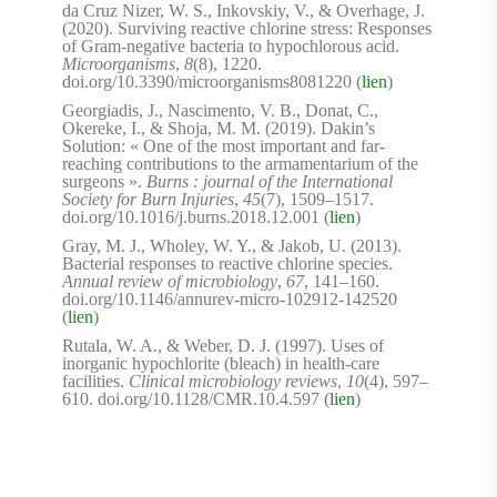
da Cruz Nizer, W. S., Inkovskiy, V., & Overhage, J.
(2020). Surviving reactive chlorine stress: Responses
of Gram-negative bacteria to hypochlorous acid.
Microorganisms
,
8
(8), 1220.
doi.org/10.3390/microorganisms8081220 (
lien
)
Georgiadis, J., Nascimento, V. B., Donat, C.,
Okereke, I., & Shoja, M. M. (2019). Dakin’s
Solution: « One of the most important and far-
reaching contributions to the armamentarium of the
surgeons ».
Burns : journal of the International
Society for Burn Injuries
,
45
(7), 1509–1517.
doi.org/10.1016/j.burns.2018.12.001 (
lien
)
Gray, M. J., Wholey, W. Y., & Jakob, U. (2013).
Bacterial responses to reactive chlorine species.
Annual review of microbiology
,
67
, 141–160.
doi.org/10.1146/annurev-micro-102912-142520
(
lien
)
Rutala, W. A., & Weber, D. J. (1997). Uses of
inorganic hypochlorite (bleach) in health-care
facilities.
Clinical microbiology reviews
,
10
(4), 597–
610. doi.org/10.1128/CMR.10.4.597 (
lien
)