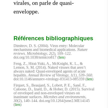
virales, on parle de quasi-
enveloppe.
Références bibliographiques
Dimitrov, D. S. (2004). Virus entry: Molecular
mechanisms and biomedical applications.
Nature
reviews. Microbiology
,
2
(2), 109–122.
doi.org/10.1038/nrmicro817 (
lien
)
Feng, Z., Hirai-Yuki, A., McKnight, K. L., &
Lemon, S. M. (2014). Naked viruses that aren’t
always naked: Quasi-enveloped agents of acute
hepatitis
. Annual Review of Virology, 1(1), 539–560.
doi:10.1146/annurev-virology-031413-085359 (
lien
)
Firquet, S., Beaujard, S., Lobert, P. E., Sané, F.,
Caloone, D., Izard, D., & Hober, D. (2015). Survival
of enveloped and non-enveloped viruses on
inanimate surfaces.
Microbes and environments
,
30
(2), 140–144. doi.org/10.1264/jsme2.ME14145
(
lien
)