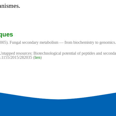
anismes.
iques
 (2005). Fungal secondary metabolism — from biochemistry to genomics.
 Untapped resources: Biotechnological potential of peptides and second
0.1155/2015/282035 (
lien
)