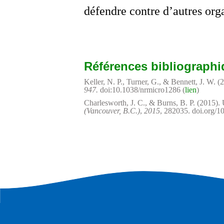
défendre contre d’autres org
Références bibliograph
Keller, N. P., Turner, G., & Bennett, J. W.
947.
doi:10.1038/nrmicro1286 (
lien
)
Charlesworth, J. C., & Burns, B. P. (2015).
(Vancouver, B.C.)
,
2015
, 282035. doi.org/1