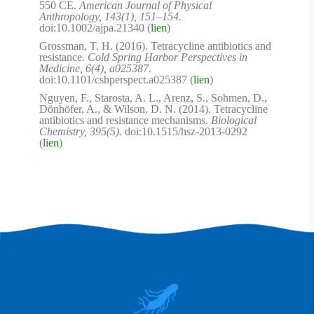
550 CE.
American Journal of Physical
Anthropology, 143(1), 151–154.
doi:10.1002/ajpa.21340 (
lien
)
Grossman, T. H. (2016). Tetracycline antibiotics and
resistance.
Cold Spring Harbor Perspectives in
Medicine, 6(4), a025387.
doi:10.1101/cshperspect.a025387 (
lien
)
Nguyen, F., Starosta, A. L., Arenz, S., Sohmen, D.,
Dönhöfer, A., & Wilson, D. N. (2014). Tetracycline
antibiotics and resistance mechanisms.
Biological
Chemistry, 395(5).
doi:10.1515/hsz-2013-0292
(
lien
)